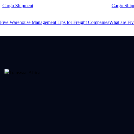
Cargo Shipment
Cargo Ship
Five Warehouse Management Tips for Freight Companies
What are Fiv