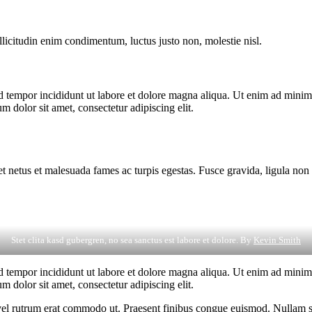
llicitudin enim condimentum, luctus justo non, molestie nisl.
d tempor incididunt ut labore et dolore magna aliqua. Ut enim ad minim v
 dolor sit amet, consectetur adipiscing elit.
et netus et malesuada fames ac turpis egestas. Fusce gravida, ligula non 
Stet clita kasd gubergren, no sea sanctus est labore et dolore. By
Kevin Smith
d tempor incididunt ut labore et dolore magna aliqua. Ut enim ad minim v
 dolor sit amet, consectetur adipiscing elit.
s, vel rutrum erat commodo ut. Praesent finibus congue euismod. Nullam 