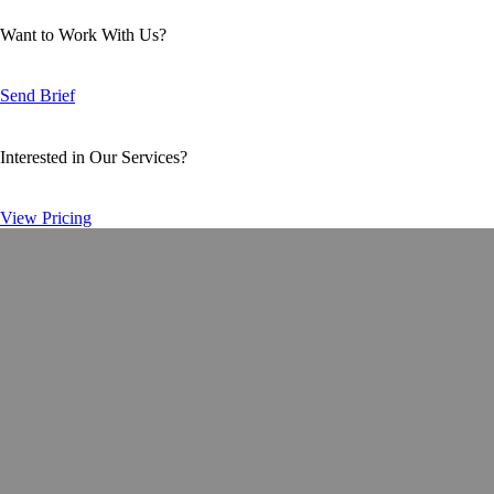
Want to Work With Us?
Send Brief
Interested in Our Services?
View Pricing