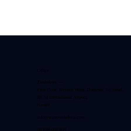
Office
Zimbabwe —
First Floor, Western Wing, Domestic Terminal,
RGM International Airport,
Harare.
info@transvaalafrica.com
08 688 008 699