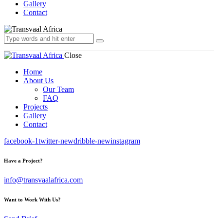
Gallery
Contact
Close
Home
About Us
Our Team
FAQ
Projects
Gallery
Contact
facebook-1
twitter-new
dribble-new
instagram
Have a Project?
info@transvaalafrica.com
Want to Work With Us?