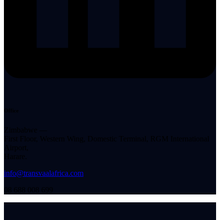
Office
Zimbabwe —
First Floor, Western Wing, Domestic Terminal, RGM International
Airport,
Harare.
info@transvaalafrica.com
08 688 008 699